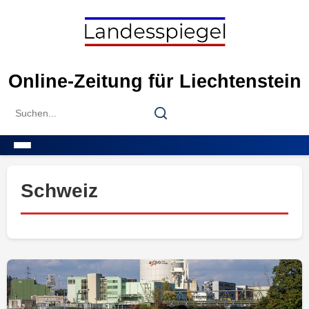
Skip
to
content
Online-Zeitung für Liechtenstein
Search
Search
for:
Menu
Schweiz