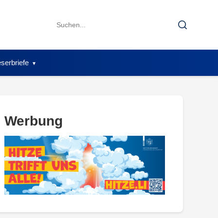
Search
Search
for:
serbriefe
Werbung