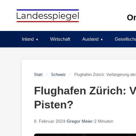
Skip
to
On
content
Inland
Wirtschaft
Ausland
Gesellscha
Start
/
Schweiz
/
Flughafen Zürich: Verlängerung der
Flughafen Zürich: 
Pisten?
8. Februar 2024
•
Gregor Meier
•
2 Minuten