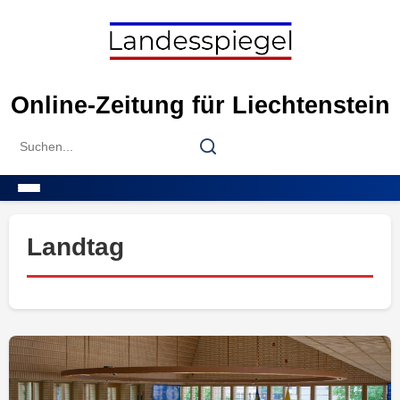
Skip
to
content
Online-Zeitung für Liechtenstein
Search
Search
for:
Menu
Landtag