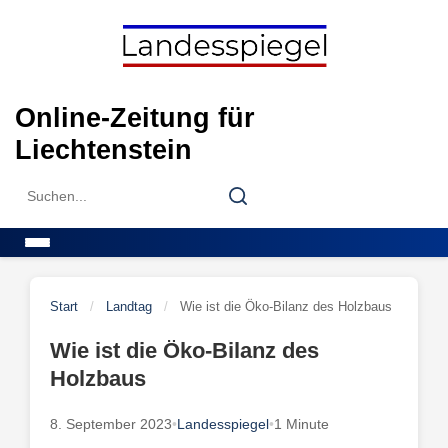
Skip
to
content
Online-Zeitung für
Liechtenstein
Search
Search
for:
Menu
Start
/
Landtag
/
Wie ist die Öko-Bilanz des Holzbaus
Wie ist die Öko-Bilanz des
Holzbaus
8. September 2023
•
Landesspiegel
•
1 Minute