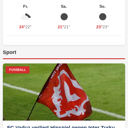
Fr.
Sa.
So.
24°
22°
21°
21°
23°
23°
Sport
FUSSBALL
FC Vaduz verliert Hinspiel gegen Inter Turku