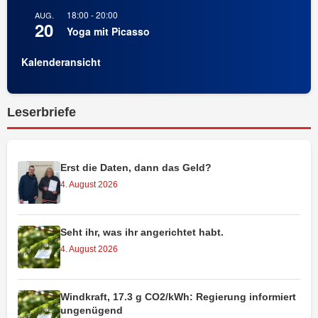
18:00
-
20:00
AUG.
20
Yoga mit Picasso
Kalenderansicht
Leserbriefe
Erst die Daten, dann das Geld?
4. August 2026
Seht ihr, was ihr angerichtet habt.
4. August 2026
Windkraft, 17.3 g CO2/kWh: Regierung informiert
ungenügend