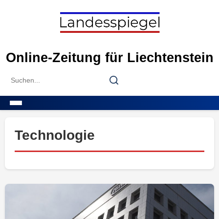
Skip
to
content
Online-Zeitung für Liechtenstein
Search
Search
for:
Menu
Technologie