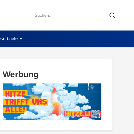
Search
Search
for:
serbriefe
Werbung