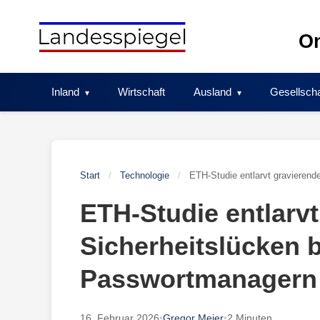
Skip
to
On
content
Inland
Wirtschaft
Ausland
Gesellscha
Start
/
Technologie
/
ETH-Studie entlarvt gravieren
ETH-Studie entlarvt
Sicherheitslücken b
Passwortmanagern
16. Februar 2026
•
Gregor Meier
•
2 Minuten