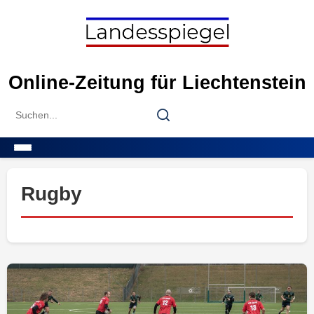
Skip
to
content
Online-Zeitung für Liechtenstein
Search
Search
for:
Menu
Rugby