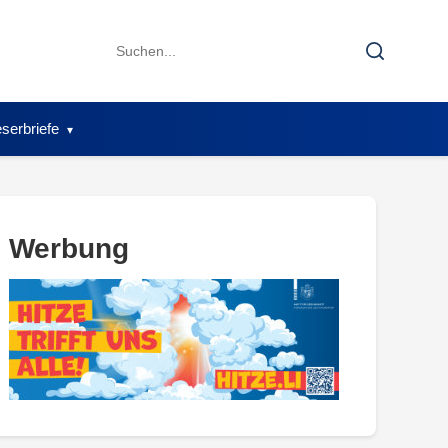
Search
Search
for:
serbriefe
Werbung