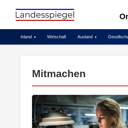
Skip
to
On
content
Inland
Wirtschaft
Ausland
Gesellscha
Mitmachen