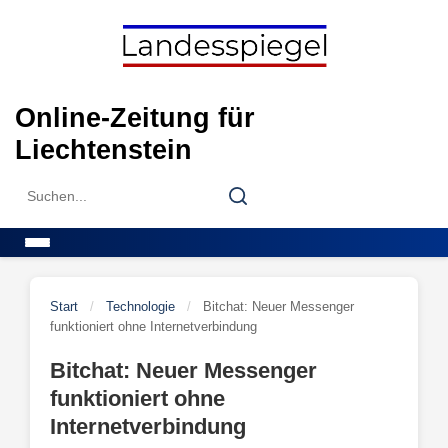
Skip
to
content
Online-Zeitung für
Liechtenstein
Search
Search
for:
Menu
Start
/
Technologie
/
Bitchat: Neuer Messenger
funktioniert ohne Internetverbindung
Bitchat: Neuer Messenger
funktioniert ohne
Internetverbindung