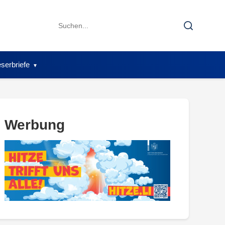
Search
Search
for:
serbriefe
Werbung