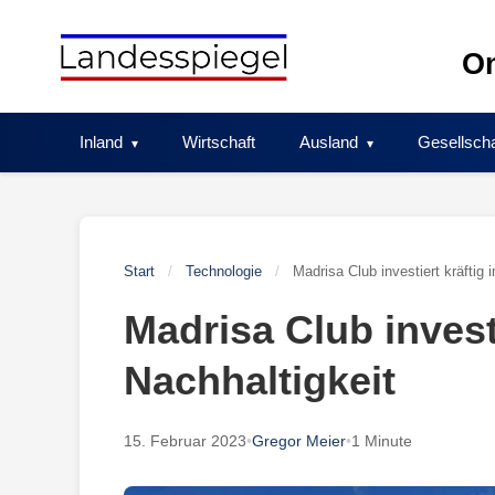
Skip
to
On
content
Inland
Wirtschaft
Ausland
Gesellscha
Start
/
Technologie
/
Madrisa Club investiert kräftig 
Madrisa Club investi
Nachhaltigkeit
15. Februar 2023
•
Gregor Meier
•
1 Minute