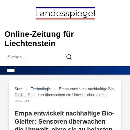
Skip
to
content
Online-Zeitung für
Liechtenstein
Search
Search
for:
Menu
Start
/
Technologie
/
Empa entwickelt nachhaltige Bio-
Gleiter: Sensoren überwachen die Umwelt, ohne sie zu
belasten
Empa entwickelt nachhaltige Bio-
Gleiter: Sensoren überwachen
die Umwelt, ohne sie zu belasten