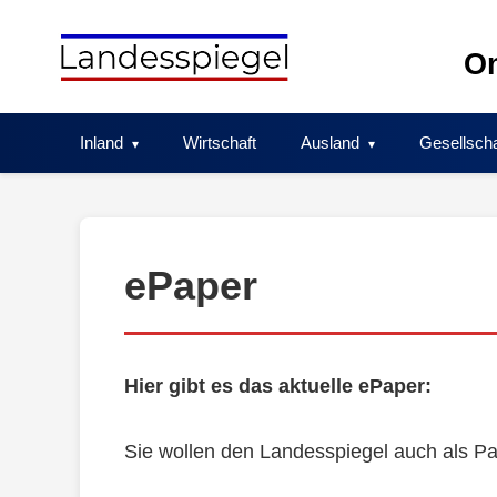
Skip
to
On
content
Inland
Wirtschaft
Ausland
Gesellscha
ePaper
Hier gibt es das aktuelle ePaper:
Sie wollen den Landesspiegel auch als Pa