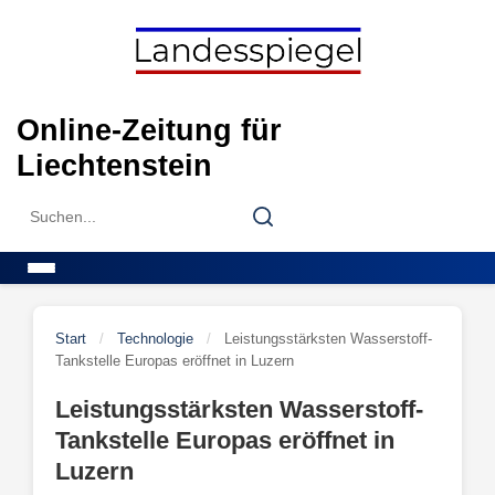
Skip
to
content
Online-Zeitung für
Liechtenstein
Search
Search
for:
Menu
Start
/
Technologie
/
Leistungsstärksten Wasserstoff-
Tankstelle Europas eröffnet in Luzern
Leistungsstärksten Wasserstoff-
Tankstelle Europas eröffnet in
Luzern