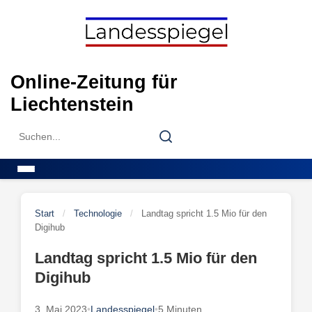
Skip
to
content
Online-Zeitung für
Liechtenstein
Search
Search
for:
Menu
Start
/
Technologie
/
Landtag spricht 1.5 Mio für den
Digihub
Landtag spricht 1.5 Mio für den
Digihub
3. Mai 2023
•
Landesspiegel
•
5 Minuten