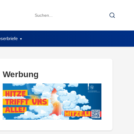
Search
Search
for:
serbriefe
Werbung