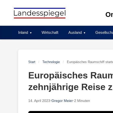
Skip
to
On
content
Inland
Wirtschaft
Ausland
Gesellscha
Start
/
Technologie
/
Europäisches Raumschiff starte
Europäisches Raums
zehnjährige Reise 
14. April 2023
•
Gregor Meier
•
2 Minuten