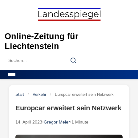
Skip
to
content
Online-Zeitung für
Liechtenstein
Search
Search
for:
Menu
Start
/
Verkehr
/
Europcar erweitert sein Netzwerk
Europcar erweitert sein Netzwerk
14. April 2023
•
Gregor Meier
•
1 Minute