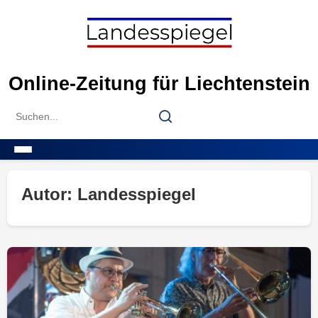
Skip
to
content
Online-Zeitung für Liechtenstein
Search
Search
for:
Menu
Autor:
Landesspiegel