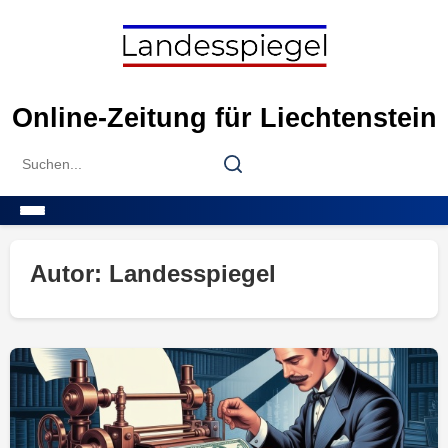
Skip
to
content
Online-Zeitung für Liechtenstein
Search
Search
for:
Menu
Autor:
Landesspiegel