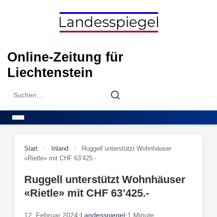
Skip
to
content
Online-Zeitung für
Liechtenstein
Search
Search
for:
Menu
Start
/
Inland
/
Ruggell unterstützt Wohnhäuser
«Rietle» mit CHF 63’425.-
Ruggell unterstützt Wohnhäuser
«Rietle» mit CHF 63’425.-
12. Februar 2024
•
Landesspiegel
•
1 Minute