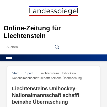
Skip
to
content
Online-Zeitung für
Liechtenstein
Search
Search
for:
Menu
Start
/
Sport
/
Liechtensteins Unihockey-
Nationalmannschaft schafft beinahe Überraschung
Liechtensteins Unihockey-
Nationalmannschaft schafft
beinahe Überraschung