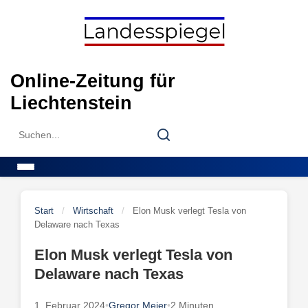
Skip
to
content
Online-Zeitung für
Liechtenstein
Search
Search
for:
Menu
Start
/
Wirtschaft
/
Elon Musk verlegt Tesla von
Delaware nach Texas
Elon Musk verlegt Tesla von
Delaware nach Texas
1. Februar 2024
•
Gregor Meier
•
2 Minuten