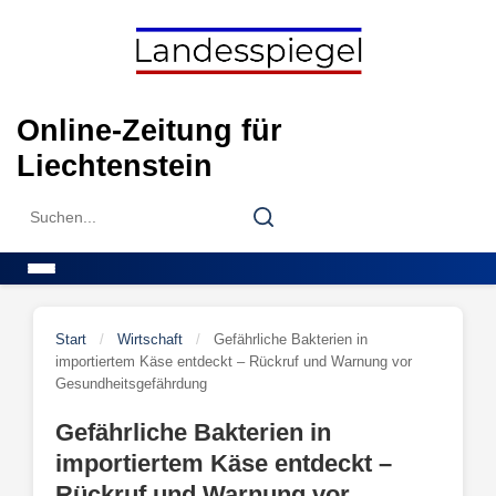
Skip
to
content
Online-Zeitung für
Liechtenstein
Search
Search
for:
Menu
Start
/
Wirtschaft
/
Gefährliche Bakterien in
importiertem Käse entdeckt – Rückruf und Warnung vor
Gesundheitsgefährdung
Gefährliche Bakterien in
importiertem Käse entdeckt –
Rückruf und Warnung vor