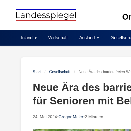
Skip
to
On
content
Inland
Wirtschaft
Ausland
Gesellscha
Start
/
Gesellschaft
/
Neue Ära des barrierefreien W
Neue Ära des barri
für Senioren mit B
24. Mai 2024
•
Gregor Meier
•
2 Minuten