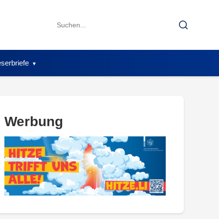
Search
Search
for:
serbriefe
Werbung