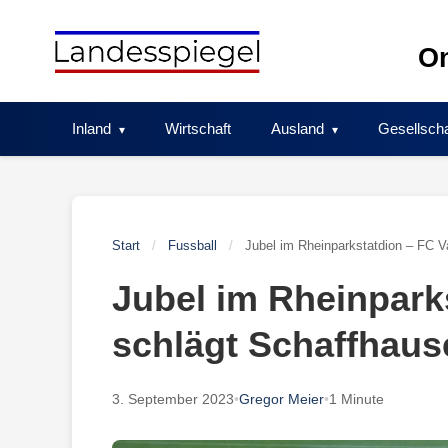
Skip
to
On
content
Inland
Wirtschaft
Ausland
Gesellscha
Start
/
Fussball
/
Jubel im Rheinparkstatdion – FC V
Jubel im Rheinpark
schlägt Schaffhaus
3. September 2023
•
Gregor Meier
•
1 Minute