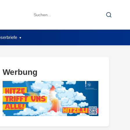
Search
Search
for:
serbriefe
Werbung