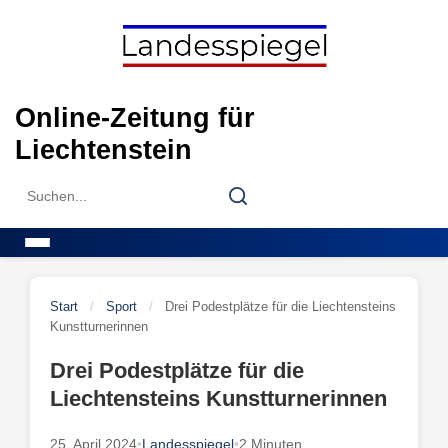
Skip
to
content
Online-Zeitung für
Liechtenstein
Search
Search
for:
Menu
Start
/
Sport
/
Drei Podestplätze für die Liechtensteins
Kunstturnerinnen
Drei Podestplätze für die
Liechtensteins Kunstturnerinnen
25. April 2024
•
Landesspiegel
•
2 Minuten