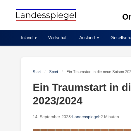
Skip
to
On
content
Inland
Wirtschaft
Ausland
Gesellscha
Start
/
Sport
/
Ein Traumstart in die neue Saison 20
Ein Traumstart in d
2023/2024
14. September 2023
•
Landesspiegel
•
2 Minuten