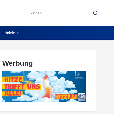
Search
Search
for:
serbriefe
Werbung