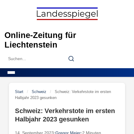
Skip
to
content
Online-Zeitung für
Liechtenstein
Search
Search
for:
Menu
Start
/
Schweiz
/
Schweiz: Verkehrstote im ersten
Halbjahr 2023 gesunken
Schweiz: Verkehrstote im ersten
Halbjahr 2023 gesunken
14. September 2023
•
Gregor Meier
•
2 Minuten