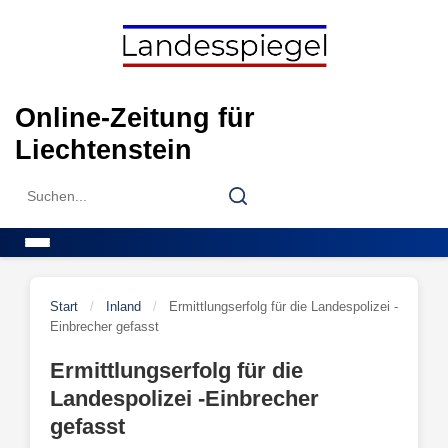
Skip
to
content
Online-Zeitung für
Liechtenstein
Search
Search
for:
Menu
Start
/
Inland
/
Ermittlungserfolg für die Landespolizei -
Einbrecher gefasst
Ermittlungserfolg für die
Landespolizei -Einbrecher
gefasst