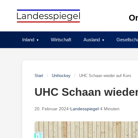
Skip
to
On
content
Inland
Wirtschaft
Ausland
Gesellscha
Start
/
Unihockey
/
UHC Schaan wieder auf Kurs
UHC Schaan wieder
20. Februar 2024
•
Landesspiegel
•
4 Minuten