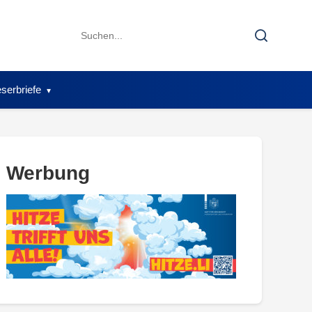
Search
Search
for:
serbriefe
Werbung