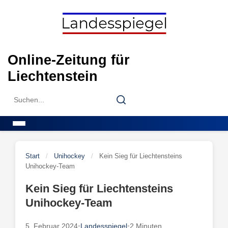
Skip
to
content
Online-Zeitung für
Liechtenstein
Search
Search
for:
Menu
Start
/
Unihockey
/
Kein Sieg für Liechtensteins
Unihockey-Team
Kein Sieg für Liechtensteins
Unihockey-Team
5. Februar 2024
•
Landesspiegel
•
2 Minuten