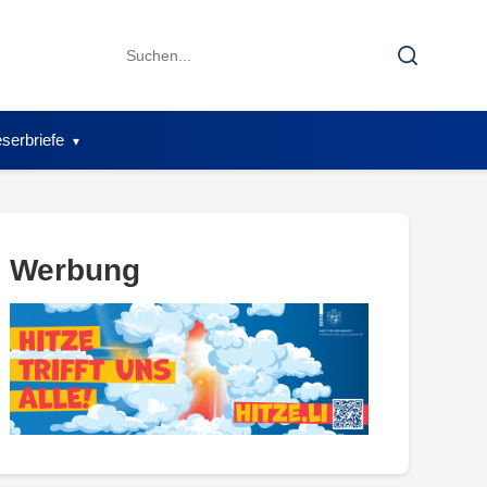
Search
Search
for:
serbriefe
Werbung