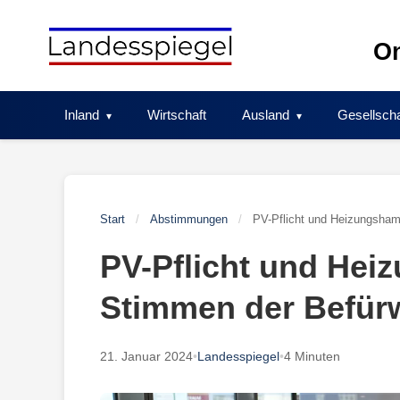
Skip
to
On
content
Inland
Wirtschaft
Ausland
Gesellscha
Start
/
Abstimmungen
/
PV-Pflicht und Heizungsham
PV-Pflicht und He
Stimmen der Befür
21. Januar 2024
•
Landesspiegel
•
4 Minuten