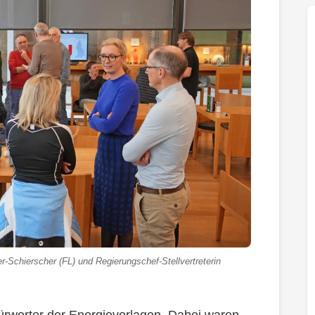
r-Schierscher (FL) und Regierungschef-Stellvertreterin
ürworter der Energievorlagen. Dabei waren