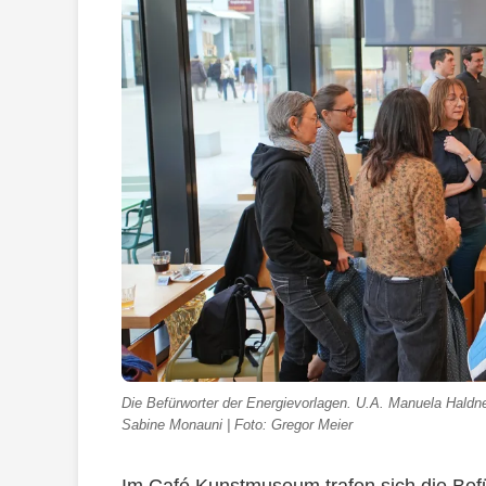
Die Befürworter der Energievorlagen. U.A. Manuela Haldne
Sabine Monauni | Foto: Gregor Meier
Im Café Kunstmuseum trafen sich die Bef