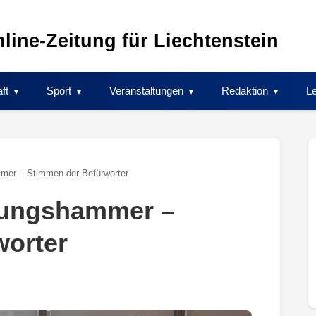
line-Zeitung für Liechtenstein
ft
Sport
Veranstaltungen
Redaktion
Le
mer – Stimmen der Befürworter
izungshammer –
worter