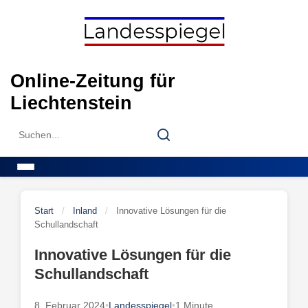
Skip
to
content
Online-Zeitung für
Liechtenstein
Search
Search
for:
Menu
Start
/
Inland
/
Innovative Lösungen für die
Schullandschaft
Innovative Lösungen für die
Schullandschaft
8. Februar 2024
•
Landesspiegel
•
1 Minute