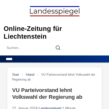
Skip
to
content
Online-Zeitung für
Liechtenstein
Search
Search
for:
Menu
Start
/
Inland
/
VU Parteivorstand lehnt Volkswahl der
Regierung ab
VU Parteivorstand lehnt
Volkswahl der Regierung ab
22. Januar 2024
•
Landesspiegel
•
1 Minute