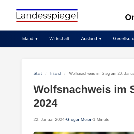
Skip
to
On
content
Inland
Wirtschaft
Ausland
Gesellscha
Start
/
Inland
/
Wolfsnachweis im Steg am 20. Janua
Wolfsnachweis im S
2024
22. Januar 2024
•
Gregor Meier
•
1 Minute