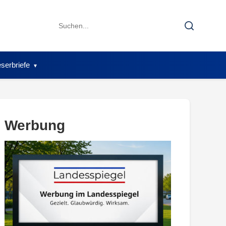
Search
Search
for:
serbriefe
Werbung