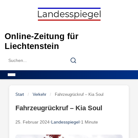
Skip
to
content
Online-Zeitung für
Liechtenstein
Search
Search
for:
Menu
Start
/
Verkehr
/
Fahrzeugrückruf – Kia Soul
Fahrzeugrückruf – Kia Soul
25. Februar 2024
•
Landesspiegel
•
1 Minute