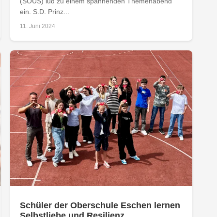
(SOUS) lud zu einem spannenden Themenabend
ein. S.D. Prinz...
11. Juni 2024
Schüler der Oberschule Eschen lernen
Selbstliebe und Resilienz