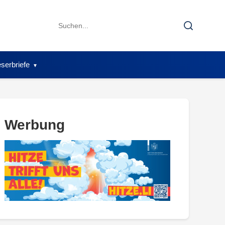
Search
Search
for:
serbriefe
Werbung