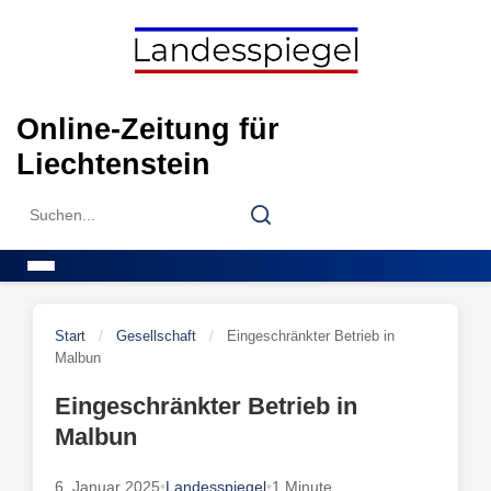
Skip
to
content
Online-Zeitung für
Liechtenstein
Search
Search
for:
Menu
Start
/
Gesellschaft
/
Eingeschränkter Betrieb in
Malbun
Eingeschränkter Betrieb in
Malbun
6. Januar 2025
•
Landesspiegel
•
1 Minute