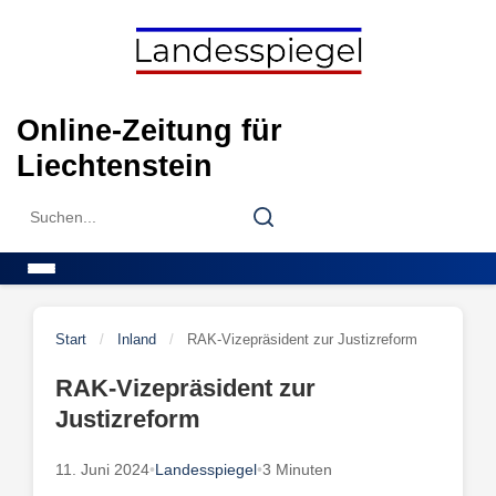
Skip
to
content
Online-Zeitung für
Liechtenstein
Search
Search
for:
Menu
Start
/
Inland
/
RAK-Vizepräsident zur Justizreform
RAK-Vizepräsident zur
Justizreform
11. Juni 2024
•
Landesspiegel
•
3 Minuten