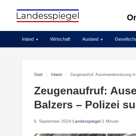
Skip
to
On
content
Inland
Wirtschaft
Ausland
Gesellscha
Start
/
Inland
/
Zeugenaufruf: Auseinandersetzung in 
Zeugenaufruf: Ause
Balzers – Polizei s
6. September 2024
•
Landesspiegel
•
1 Minute