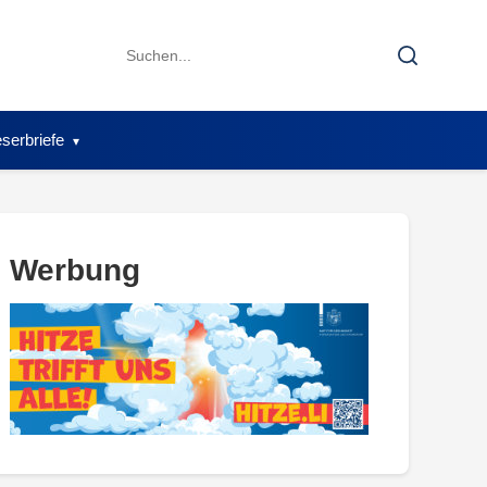
Search
Search
for:
serbriefe
Werbung