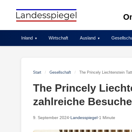
Skip
to
On
content
Inland
Wirtschaft
Ausland
Gesellscha
Start
/
Gesellschaft
/
The Princely Liechtenstein Tat
The Princely Liecht
zahlreiche Besuche
9. September 2024
•
Landesspiegel
•
1 Minute