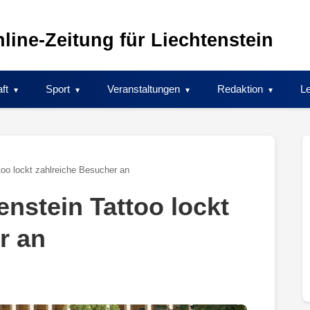
line-Zeitung für Liechtenstein
ft
Sport
Veranstaltungen
Redaktion
Le
too lockt zahlreiche Besucher an
enstein Tattoo lockt
r an