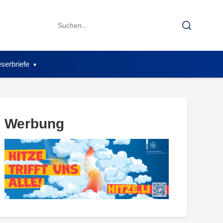
Search
Search
for:
serbriefe
Werbung