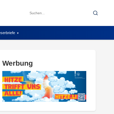
Search
Search
for:
serbriefe
Werbung