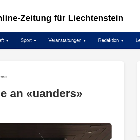
line-Zeitung für Liechtenstein
ft
Sport
Veranstaltungen
Redaktion
Le
ers»
e an «uanders»