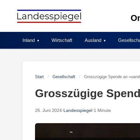
Skip
to
On
content
Inland
Wirtschaft
Ausland
Gesellscha
Start
/
Gesellschaft
/
Grosszügige Spende an «uand
Grosszügige Spend
26. Juni 2024
•
Landesspiegel
•
1 Minute