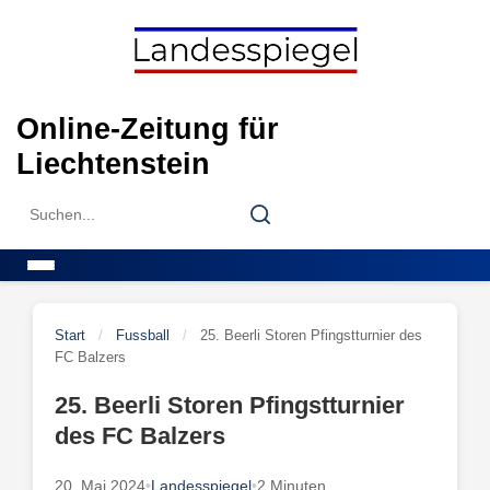
Skip
to
content
Online-Zeitung für
Liechtenstein
Search
Search
for:
Menu
Start
/
Fussball
/
25. Beerli Storen Pfingstturnier des
FC Balzers
25. Beerli Storen Pfingstturnier
des FC Balzers
20. Mai 2024
•
Landesspiegel
•
2 Minuten