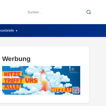
Search
Search
for:
serbriefe
Werbung