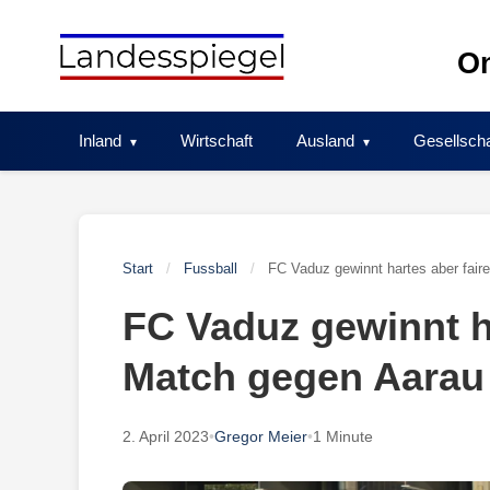
Skip
to
On
content
Inland
Wirtschaft
Ausland
Gesellscha
Start
/
Fussball
/
FC Vaduz gewinnt hartes aber fair
FC Vaduz gewinnt ha
Match gegen Aarau
2. April 2023
•
Gregor Meier
•
1 Minute