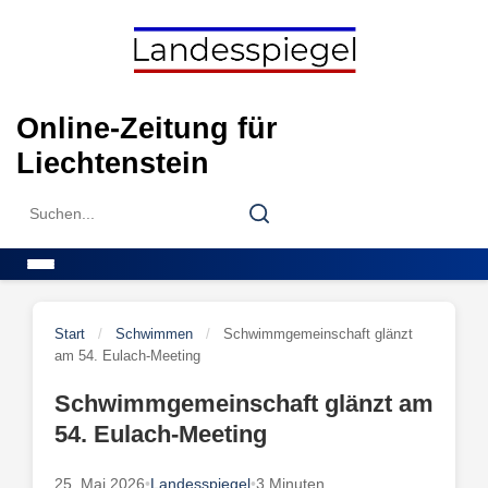
Skip
to
content
Online-Zeitung für
Liechtenstein
Search
Search
for:
Menu
Start
/
Schwimmen
/
Schwimmgemeinschaft glänzt
am 54. Eulach-Meeting
Schwimmgemeinschaft glänzt am
54. Eulach-Meeting
25. Mai 2026
•
Landesspiegel
•
3 Minuten