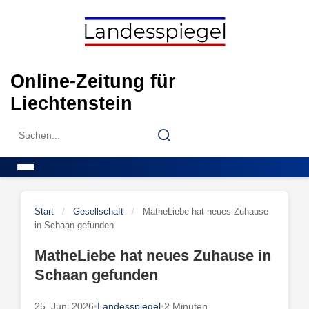
Skip
to
content
Online-Zeitung für
Liechtenstein
Search
Search
for:
Menu
Start
/
Gesellschaft
/
MatheLiebe hat neues Zuhause
in Schaan gefunden
MatheLiebe hat neues Zuhause in
Schaan gefunden
25. Juni 2026
•
Landesspiegel
•
2 Minuten