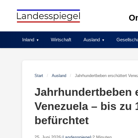
Skip
to
On
content
Inland
Wirtschaft
Ausland
Gesellscha
Start
/
Ausland
/
Jahrhundertbeben erschüttert Venez
Jahrhundertbeben e
Venezuela – bis zu 
befürchtet
25. Juni 2026
•
Landesspiegel
•
2 Minuten