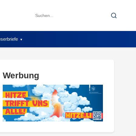
Search
Search
for:
serbriefe
Werbung