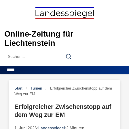
Skip
to
content
Online-Zeitung für
Liechtenstein
Search
Search
for:
Menu
Start
/
Turnen
/
Erfolgreicher Zwischenstopp auf dem
Weg zur EM
Erfolgreicher Zwischenstopp auf
dem Weg zur EM
1. Juni 2026
•
Landesspiegel
•
2 Minuten