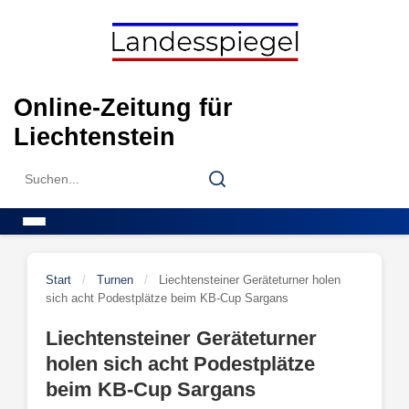
Skip
to
content
Online-Zeitung für
Liechtenstein
Search
Search
for:
Menu
Start
/
Turnen
/
Liechtensteiner Geräteturner holen
sich acht Podestplätze beim KB-Cup Sargans
Liechtensteiner Geräteturner
holen sich acht Podestplätze
beim KB-Cup Sargans