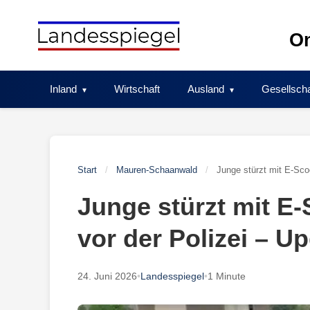
Skip
to
On
content
Inland
Wirtschaft
Ausland
Gesellscha
Start
/
Mauren-Schaanwald
/
Junge stürzt mit E-Scoo
Junge stürzt mit E-
vor der Polizei – U
24. Juni 2026
•
Landesspiegel
•
1 Minute