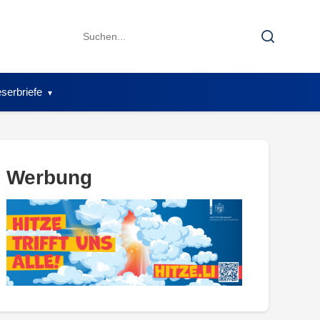
Search
Search
for:
serbriefe
Werbung